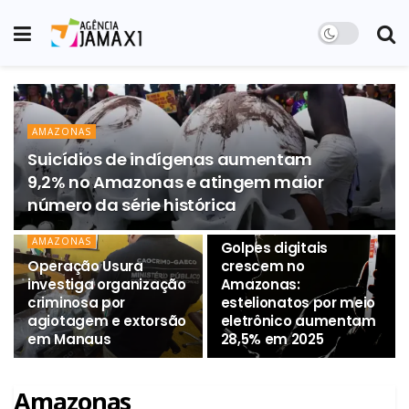
AMAZONAS
Suicídios de indígenas aumentam
9,2% no Amazonas e atingem maior
número da série histórica
AMAZONAS
AMAZONAS
Golpes digitais
Operação Usura
crescem no
investiga organização
Amazonas:
criminosa por
estelionatos por meio
agiotagem e extorsão
eletrônico aumentam
em Manaus
28,5% em 2025
Amazonas