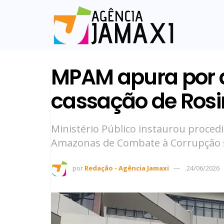
MPAM apura por 
cassação de Rosi
Ministério Público instaurou proce
Amazonas de Combate à Corrupção 
por
Redação - Agência Jamaxi
24/06/2026