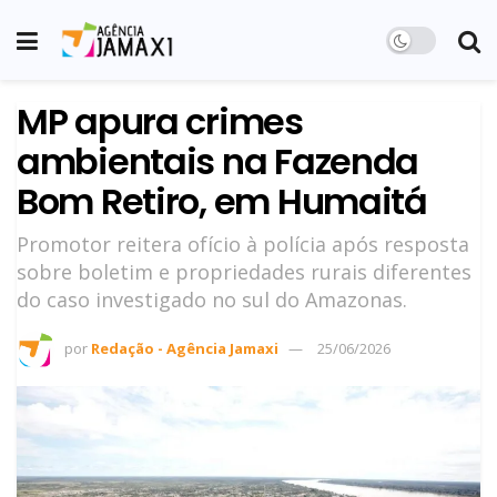
MP apura crimes
ambientais na Fazenda
Bom Retiro, em Humaitá
Promotor reitera ofício à polícia após resposta
sobre boletim e propriedades rurais diferentes
do caso investigado no sul do Amazonas.
por
Redação - Agência Jamaxi
25/06/2026