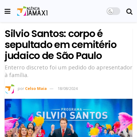
Silvio Santos: corpo é
sepultado em cemitério
judaico de São Paulo
Enterro discreto foi um pedido do apresentador
à família.
por
Celso Maia
18/08/2024