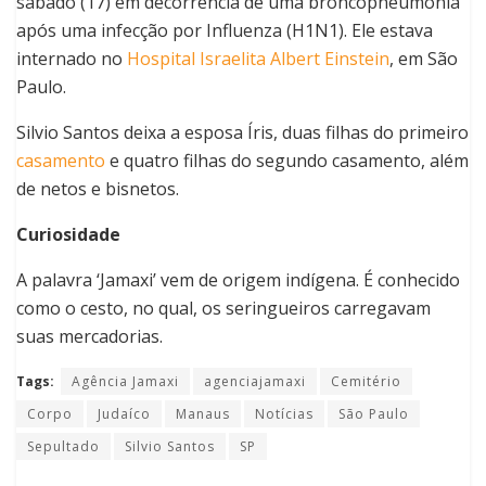
sábado (17) em decorrência de uma broncopneumonia
após uma infecção por Influenza (H1N1). Ele estava
internado no
Hospital Israelita Albert Einstein
, em São
Paulo.
Silvio Santos deixa a esposa Íris, duas filhas do primeiro
casamento
e quatro filhas do segundo casamento, além
de netos e bisnetos.
Curiosidade
A palavra ‘Jamaxi’ vem de origem indígena. É conhecido
como o cesto, no qual, os seringueiros carregavam
suas mercadorias.
Tags:
Agência Jamaxi
agenciajamaxi
Cemitério
Corpo
Judaíco
Manaus
Notícias
São Paulo
Sepultado
Silvio Santos
SP