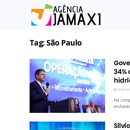
Tag:
São Paulo
Gover
34% 
hídr
19/01/2
Na comp
enchente
Silv