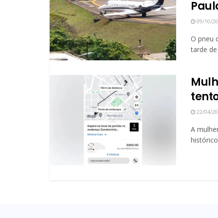
Paul
09/10/2
O pneu 
tarde de 
Mulh
tent
22/04/2
A mulher
histórico