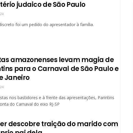
tério judaico de São Paulo
024
discreto foi um pedido do apresentador à família.
stas amazonenses levam magia de
ntins para o Carnaval de São Paulo e
e Janeiro
024
stas nos bastidores e à frente das apresentações, Parintins
nta do Carnaval do eixo RJ-SP
er descobre traição do marido com
prio pai dela