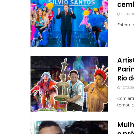
cemi
18/08/2
Enterro 
Arti
Pari
Rio d
17/02/2
Com arti
tomou co
Mulh
o pró