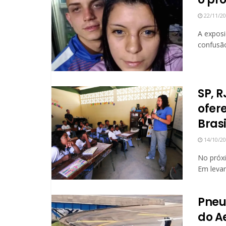
22/11/2
A exposi
confusão
SP, 
ofer
Brasi
14/10/2
No próxi
Em levan
Pneu 
do A