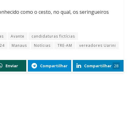
conhecido como o cesto, no qual, os seringueiros
as
Avante
candidaturas fictícias
024
Manaus
Notícias
TRE-AM
vereadores Uarini
Enviar
Compartilhar
Compartilhar
28