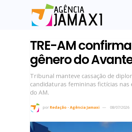
TRE-AM confirma 
gênero do Avante
Tribunal manteve cassação de dipl
candidaturas femininas fictícias nas 
do AM.
por
Redação - Agência Jamaxi
08/07/2026