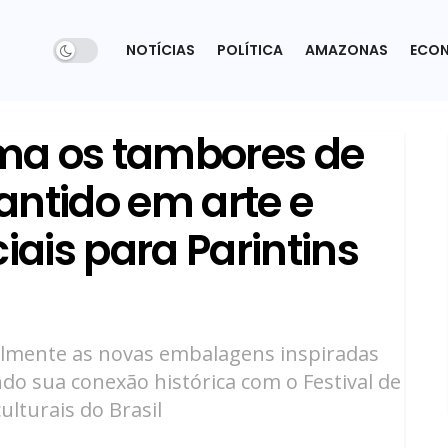
NOTÍCIAS
POLÍTICA
AMAZONAS
ECO
ma os tambores de
antido em arte e
iais para Parintins
almente as novas embalagens inspiradas
do sua conexão histórica com o Festival de
ulturais do Brasil