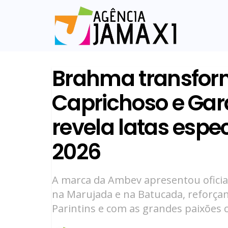
Brahma transfor
Caprichoso e Gar
revela latas espec
2026
A marca da Ambev apresentou ofici
na Marujada e na Batucada, reforçan
Parintins e com as grandes paixões c