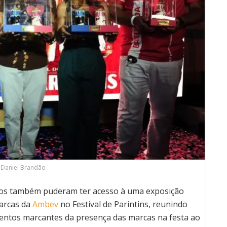
 Daniel Brandão
dos também puderam ter acesso à uma exposição
marcas da
Ambev
no Festival de Parintins, reunindo
mentos marcantes da presença das marcas na festa ao