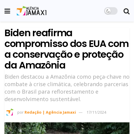
Biden reafirma
compromisso dos EUA com
a conservação e proteção
da Amazônia
Biden destacou a Amazônia como peça-chave no
combate à crise climática, celebrando parcerias
com o Brasil para reflorestamento e
desenvolvimento sustentável.
por
Redação | Agência Jamaxi
17/11/2024