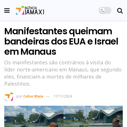
Manifestantes queimam
bandeiras dos EUA e Israel
em Manaus
Os manifestantes são contrários à visita do
líder norte-americano em Manaus, que segundo
eles, financiam a mortes de milhares de
Palestinos.
por
Celso Maia
17/11/2024