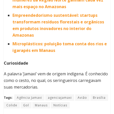
mulheres da Região Norte ganham cada vez
mais espaço no Amazonas
Empreendedorismo sustentável: startups
transformam resíduos florestais e orgânicos
em produtos inovadores no interior do
Amazonas
Microplásticos: poluição toma conta dos rios e
igarapés em Manaus
Curiosidade
A palavra ‘Jamaxi’ vem de origem indígena. É conhecido
como o cesto, no qual, os seringueiros carregavam
suas mercadorias.
Tags:
Agência Jamaxi
agenciajamaxi
Avião
Brasília
Colide
Gol
Manaus
Notícias