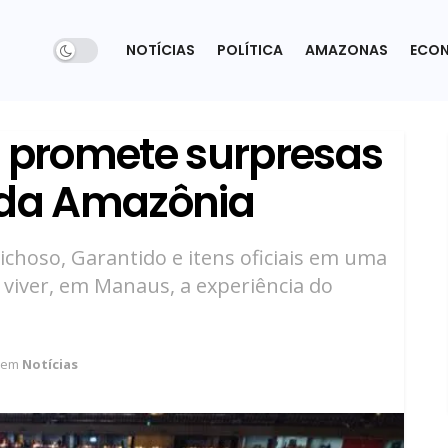
NOTÍCIAS
POLÍTICA
AMAZONAS
ECO
i promete surpresas
 da Amazônia
ichoso, Garantido e itens oficiais em uma
viver, em Manaus, a experiência do
em
Notícias