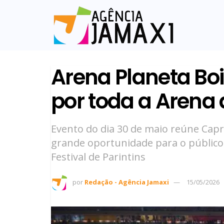
Arena Planeta Bo
por toda a Arena
Evento do dia 30 de maio reúne Capr
grande oportunidade para o público 
Festival de Parintins
por
Redação - Agência Jamaxi
15/05/2026