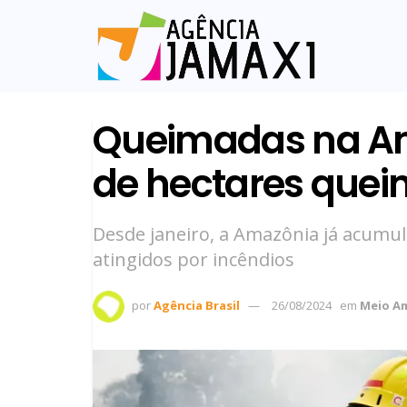
Queimadas na Am
de hectares que
Desde janeiro, a Amazônia já acumul
atingidos por incêndios
por
Agência Brasil
26/08/2024
em
Meio A