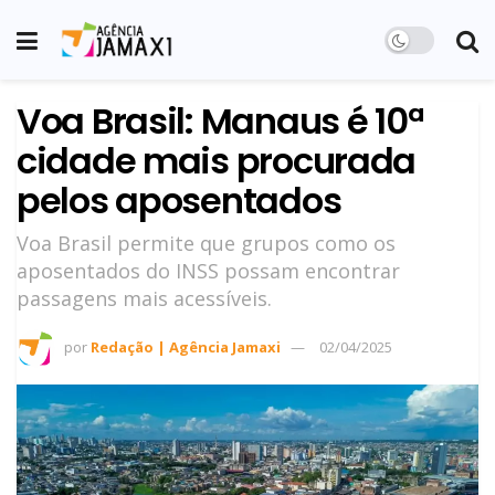
Voa Brasil: Manaus é 10ª
cidade mais procurada
pelos aposentados
Voa Brasil permite que grupos como os
aposentados do INSS possam encontrar
passagens mais acessíveis.
por
Redação | Agência Jamaxi
02/04/2025