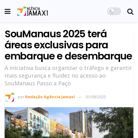
SouManaus 2025 terá
áreas exclusivas para
embarque e desembarque
A iniciativa busca organizar o tráfego e garantir
mais segurança e fluidez no acesso ao
SouManaus Passo a Paço
por
Redação Agência Jamaxí
01/09/2025