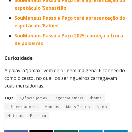
SouManaus Passo a Paço terá apresentação do
espetáculo ‘Sebastião’
SouManaus Passo a Paço terá apresentação do
espetáculo ‘Balões’
SouManaus Passo a Paço 2025: começa a troca
de pulseiras
Curiosidade
A palavra ‘Jamaxi’ vem de origem indígena. É conhecido
como o cesto, no qual, os seringueiros carregavam
suas mercadorias.
Tags:
Agência Jamaxi
agenciajamaxi
Ibama
Influenciadores
Manaus
Maus Tratos
Nado
Notícias
Pirarucu