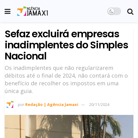
Sefaz excluirá empresas
inadimplentes do Simples
Nacional
Os inadimplentes que não regularizarem
débitos até o final de 2024, não contará com o
benefício de recolher os impostos em uma
única guia.
por
Redação | Agência Jamaxi
20/11/2024