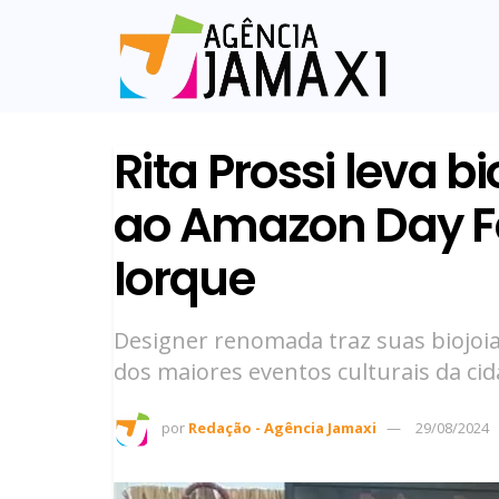
Rita Prossi leva 
ao Amazon Day F
Iorque
Designer renomada traz suas biojoi
dos maiores eventos culturais da cid
por
Redação - Agência Jamaxi
29/08/2024