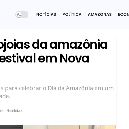
NOTÍCIAS
POLÍTICA
AMAZONAS
ECO
biojoias da amazônia
estival em Nova
as para celebrar o Dia da Amazônia em um
ade.
em
Notícias