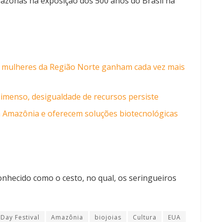
azonas na exposição dos 500 anos do Brasil na
a mulheres da Região Norte ganham cada vez mais
 imenso, desigualdade de recursos persiste
Amazônia e oferecem soluções biotecnológicas
conhecido como o cesto, no qual, os seringueiros
Day Festival
Amazônia
biojoias
Cultura
EUA