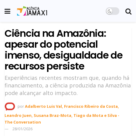
Ciência na Amazônia:
apesar do potencial
imenso, desigualdade de
recursos persiste
Experiências recentes mostram que, quando há
financiamento, a ciência produzida na Amazônia
pode alcançar alto impacto.
por
Adalberto Luis Val, Francisco Ribeiro da Costa,
Leandro Juen, Susana Braz-Mota, Tiago da Mota e Silva -
The Conversation
28/01/2026