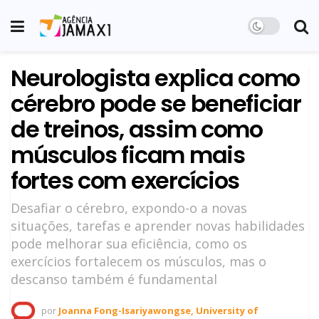
Neurologista explica como
cérebro pode se beneficiar
de treinos, assim como
músculos ficam mais
fortes com exercícios
Desafiar o cérebro, expondo-o a novas
situações, tarefas e aprender novas habilidades
pode melhorar sua eficiência, como os
exercícios fortalecem os músculos, mas o
descanso também é fundamental
por
Joanna Fong-Isariyawongse, University of