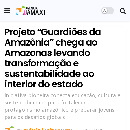
Projeto “Guardiões da
Amazônia” chega ao
Amazonas levando
transformação e
sustentabilidade ao
interior do estado
Iniciativa pioneira conecta educação, cultura e
sustentabilidade para fortalecer o
protagonismo amazônico e preparar jovens
para os desafios globais
por
Redação | Agência Jamaxi
05/02/2025