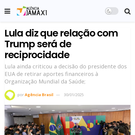
Lula diz que relação com
Trump será de
reciprocidade
Lula ainda criticou a decisão do presidente dos
EUA de retirar aportes financeiros à
Organização Mundial da Saúde;
por
Agência Brasil
30/01/2025