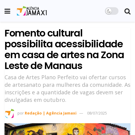
Fomento cultural
possibilita acessibilidade
em casa de artes na Zona
Leste de Manaus
Casa de Artes Plano Perfeito vai ofertar cursos
de artesanato para mulheres da comunidade. As
inscrições e a quantidade de vagas devem ser
divulgadas em outubro.
por
Redação | Agência Jamaxi
08/07/2025