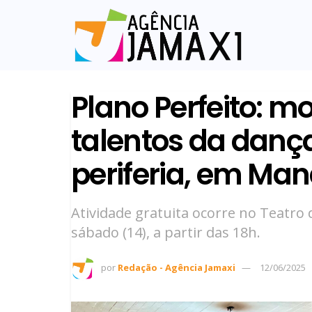
Plano Perfeito: mo
talentos da dança
periferia, em Ma
Atividade gratuita ocorre no Teatro 
sábado (14), a partir das 18h.
por
Redação - Agência Jamaxi
12/06/2025