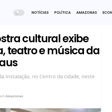
NOTÍCIAS
POLÍTICA
AMAZONAS
ECO
stra cultural exibe
, teatro e música da
naus
da Instalação, no Centro da cidade, neste
em
Amazonas