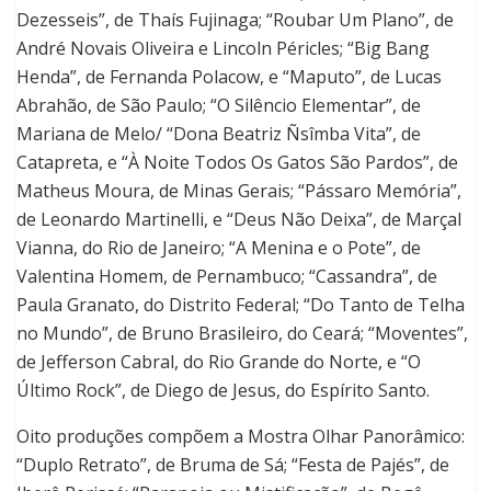
Dezesseis”, de Thaís Fujinaga; “Roubar Um Plano”, de
André Novais Oliveira e Lincoln Péricles; “Big Bang
Henda”, de Fernanda Polacow, e “Maputo”, de Lucas
Abrahão, de São Paulo; “O Silêncio Elementar”, de
Mariana de Melo/ “Dona Beatriz Ñsîmba Vita”, de
Catapreta, e “À Noite Todos Os Gatos São Pardos”, de
Matheus Moura, de Minas Gerais; “Pássaro Memória”,
de Leonardo Martinelli, e “Deus Não Deixa”, de Marçal
Vianna, do Rio de Janeiro; “A Menina e o Pote”, de
Valentina Homem, de Pernambuco; “Cassandra”, de
Paula Granato, do Distrito Federal; “Do Tanto de Telha
no Mundo”, de Bruno Brasileiro, do Ceará; “Moventes”,
de Jefferson Cabral, do Rio Grande do Norte, e “O
Último Rock”, de Diego de Jesus, do Espírito Santo.
Oito produções compõem a Mostra Olhar Panorâmico:
“Duplo Retrato”, de Bruma de Sá; “Festa de Pajés”, de