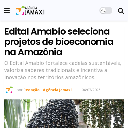
Edital Amabio seleciona
projetos de bioeconomia
na Amazônia
O Edital Amabio fortalece cadeias sustentáveis,
valoriza saberes tradicionais e incentiva a
inovação nos territórios amazônicos.
por
Redação - Agência Jamaxi
04/07/2025