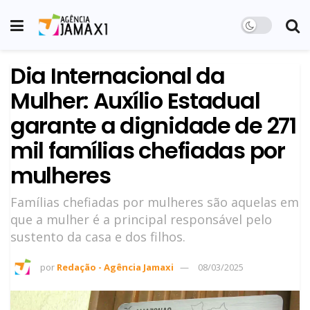
Dia Internacional da
Mulher: Auxílio Estadual
garante a dignidade de 271
mil famílias chefiadas por
mulheres
Famílias chefiadas por mulheres são aquelas em
que a mulher é a principal responsável pelo
sustento da casa e dos filhos.
por
Redação - Agência Jamaxi
08/03/2025