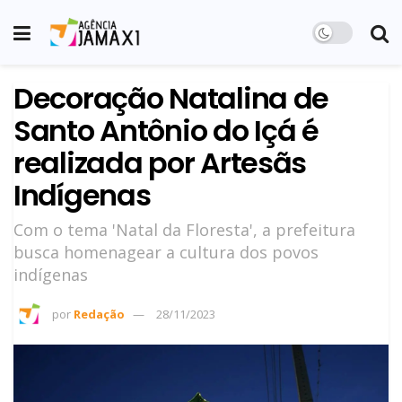
Decoração Natalina de
Santo Antônio do Içá é
realizada por Artesãs
Indígenas
Com o tema 'Natal da Floresta', a prefeitura
busca homenagear a cultura dos povos
indígenas
por
Redação
28/11/2023