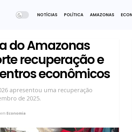
NOTÍCIAS
POLÍTICA
AMAZONAS
ECO
sta do Amazonas
orte recuperação e
centros econômicos
2026 apresentou uma recuperação
zembro de 2025.
em
Economia