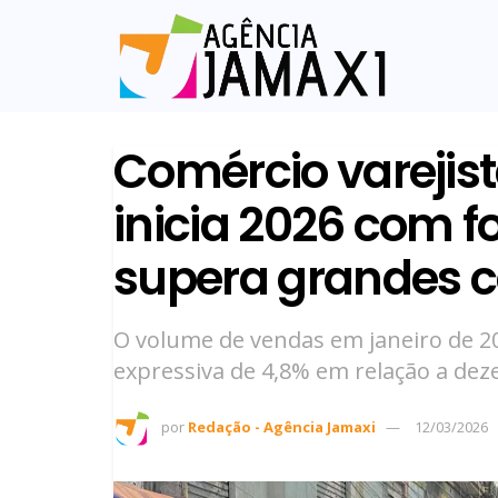
Comércio vareji
inicia 2026 com f
supera grandes 
O volume de vendas em janeiro de 
expressiva de 4,8% em relação a de
por
Redação - Agência Jamaxi
12/03/2026