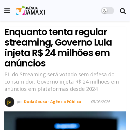
Enquanto tenta regular
streaming, Governo Lula
injeta R$ 24 milhões em
anúncios
PL do Streaming será votado sem defesa do
consumidor; Governo injeta R$ 24 milhões em
anúncios em plataformas desde 2024
por
Duda Sousa - Agência Pública
05/03/2026