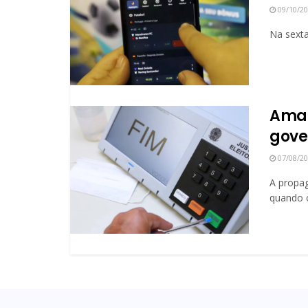
09/10/2
Na sexta
Amaz
gove
07/08/2
A propag
quando o