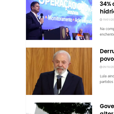
34% 
hídr
19/01/2
Na comp
enchente
Derr
povo 
09/10/2
Lula ain
partidos
Gove
alte