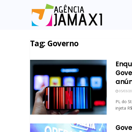
Tag:
Governo
Enqu
Gove
anún
05/03/2
PL do S
injeta R
Gover