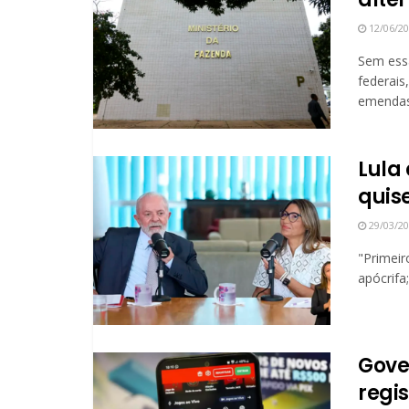
12/06/2
Sem essa
federais
emendas 
Lula
quise
29/03/2
"Primeir
apócrifa
Gove
regi