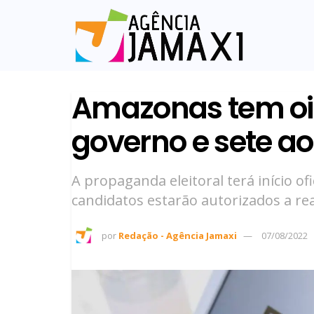
Amazonas tem oi
governo e sete ao
A propaganda eleitoral terá início o
candidatos estarão autorizados a re
por
Redação - Agência Jamaxi
07/08/2022