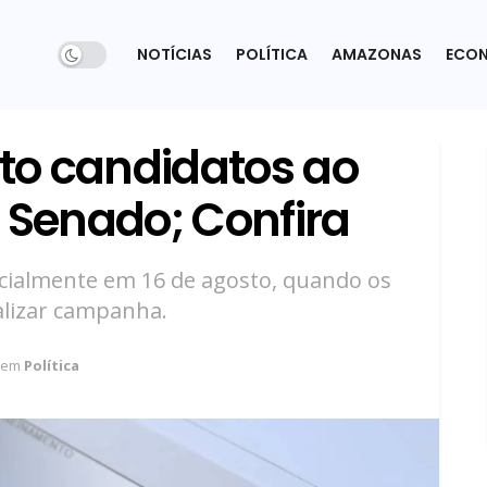
NOTÍCIAS
POLÍTICA
AMAZONAS
ECO
to candidatos ao
 Senado; Confira
ficialmente em 16 de agosto, quando os
alizar campanha.
em
Política