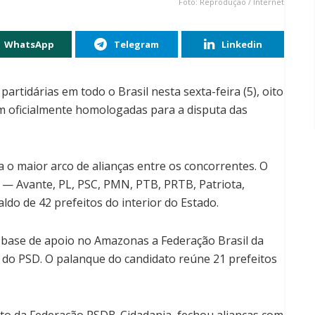
Foto: Reprodução / Internet
WhatsApp
Telegram
Linkedin
rtidárias em todo o Brasil nesta sexta-feira (5), oito
m oficialmente homologadas para a disputa das
a o maior arco de alianças entre os concorrentes. O
 — Avante, PL, PSC, PMN, PTB, PRTB, Patriota,
do de 42 prefeitos do interior do Estado.
base de apoio no Amazonas a Federação Brasil da
 do PSD. O palanque do candidato reúne 21 prefeitos
o da Federação PSDB-Cidadania, fechou alianças com