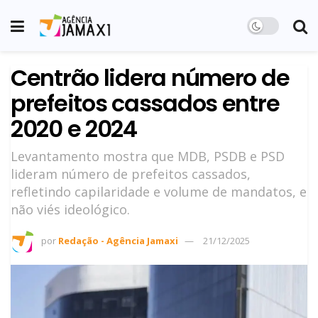
Centrão lidera número de
prefeitos cassados entre
2020 e 2024
Levantamento mostra que MDB, PSDB e PSD
lideram número de prefeitos cassados,
refletindo capilaridade e volume de mandatos, e
não viés ideológico.
por
Redação - Agência Jamaxi
21/12/2025