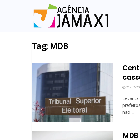
Tag:
MDB
Cent
cass
21/12/2
Levanta
prefeito
não ...
MDB 