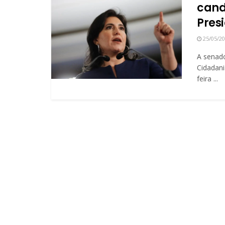
cand
Pres
25/05/2
A senado
Cidadani
feira ...