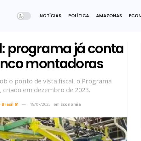
NOTÍCIAS
POLÍTICA
AMAZONAS
ECO
l: programa já conta
inco montadoras
b o ponto de vista fiscal, o Programa
r, criado em dezembro de 2023.
 Brasil 61
18/07/2025
em
Economia