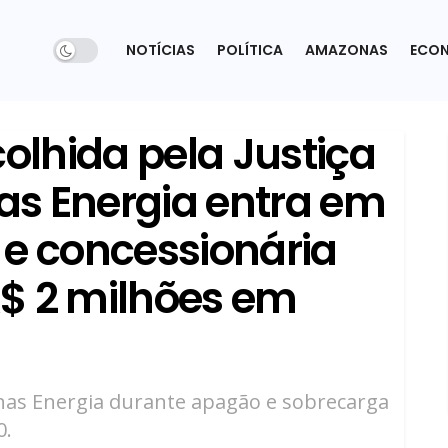
NOTÍCIAS
POLÍTICA
AMAZONAS
ECO
lhida pela Justiça
s Energia entra em
 e concessionária
$ 2 milhões em
nas Energia durante apagão e sobrecarga
0.