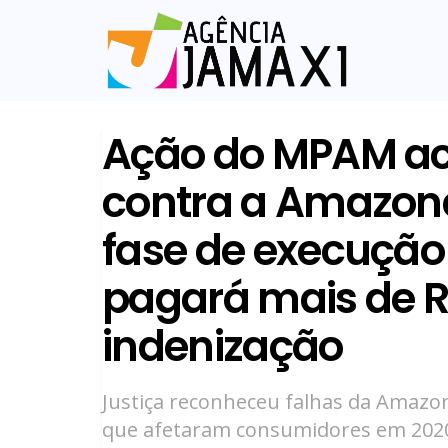
Ação do MPAM aco
contra a Amazona
fase de execução
pagará mais de R
indenização
Justiça reconheceu falhas da Amazo
que afetaram consumidores em 202