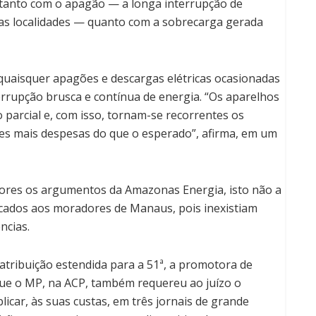
tanto com o apagão — a longa interrupção de
as localidades — quanto com a sobrecarga gerada
 quaisquer apagões e descargas elétricas ocasionadas
rrupção brusca e contínua de energia. “Os aparelhos
rcial e, com isso, tornam-se recorrentes os
es mais despesas do que o esperado”, afirma, em um
edores os argumentos da Amazonas Energia, isto não a
cados aos moradores de Manaus, pois inexistiam
ncias.
atribuição estendida para a 51ª, a promotora de
que o MP, na ACP, também requereu ao juízo o
car, às suas custas, em três jornais de grande