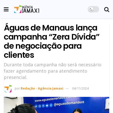
Águas de Manaus lança
campanha “Zera Dívida”
de negociação para
clientes
Durante toda campanha não será necessário
fazer agendamento para atendimento
presencial.
por
Redação - Agência Jamaxi
04/11/2024