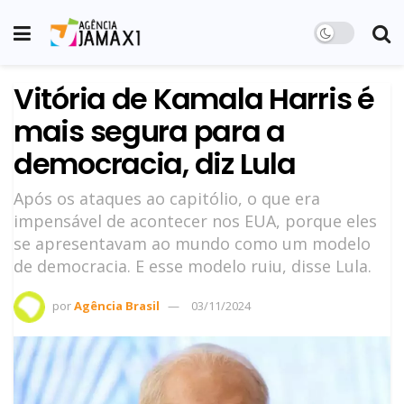
Vitória de Kamala Harris é
mais segura para a
democracia, diz Lula
Após os ataques ao capitólio, o que era
impensável de acontecer nos EUA, porque eles
se apresentavam ao mundo como um modelo
de democracia. E esse modelo ruiu, disse Lula.
por
Agência Brasil
03/11/2024