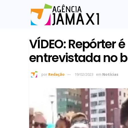
VÍDEO: Repórter é
entrevistada no 
por
Redação
19/02/2023
em
Notícias