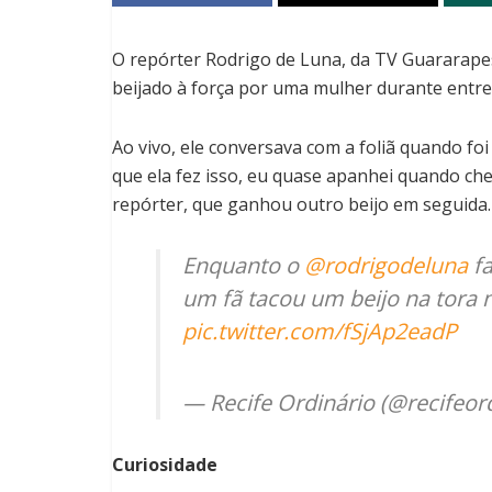
O repórter Rodrigo de Luna, da TV Guararapes,
beijado à força por uma mulher durante entrev
Ao vivo, ele conversava com a foliã quando fo
que ela fez isso, eu quase apanhei quando cheg
repórter, que ganhou outro beijo em seguida.
Enquanto o
@rodrigodeluna
fa
um fã tacou um beijo na tora 
pic.twitter.com/fSjAp2eadP
— Recife Ordinário (@recifeor
Curiosidade