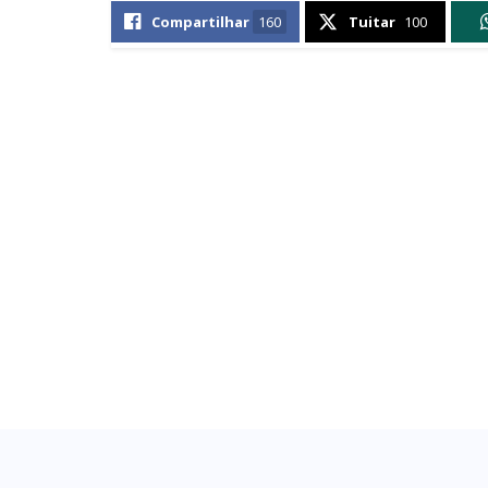
Compartilhar
160
Tuitar
100