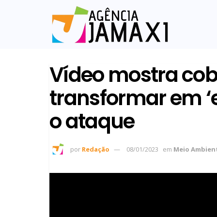
Vídeo mostra cob
transformar em ‘
o ataque
por
Redação
08/01/2023
em
Meio Ambien