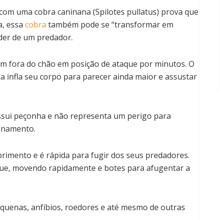
com uma cobra caninana (Spilotes pullatus) prova que
a, essa
cobra
também pode se “transformar em
der de um predador.
ém fora do chão em posição de ataque por minutos. O
a infla seu corpo para parecer ainda maior e assustar
ossui peçonha e não representa um perigo para
enamento.
primento e é rápida para fugir dos seus predadores.
que, movendo rapidamente e botes para afugentar a
equenas, anfíbios, roedores e até mesmo de outras