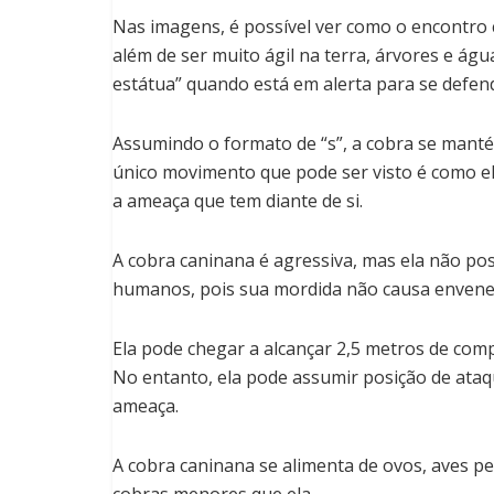
Nas imagens, é possível ver como o encontro 
além de ser muito ágil na terra, árvores e águ
estátua” quando está em alerta para se defen
Assumindo o formato de “s”, a cobra se mant
único movimento que pode ser visto é como el
a ameaça que tem diante de si.
A cobra caninana é agressiva, mas ela não p
humanos, pois sua mordida não causa enven
Ela pode chegar a alcançar 2,5 metros de com
No entanto, ela pode assumir posição de ata
ameaça.
A cobra caninana se alimenta de ovos, aves p
cobras menores que ela.