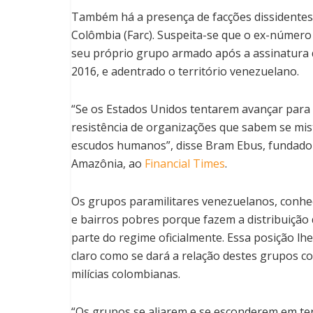
Também há a presença de facções dissidentes
Colômbia (Farc). Suspeita-se que o ex-número
seu próprio grupo armado após a assinatura
2016, e adentrado o território venezuelano.
“Se os Estados Unidos tentarem avançar para á
resistência de organizações que sabem se mi
escudos humanos”, disse Bram Ebus, fundador
Amazônia, ao
Financial Times
.
Os grupos paramilitares venezuelanos, conhec
e bairros pobres porque fazem a distribuição
parte do regime oficialmente. Essa posição lh
claro como se dará a relação destes grupos c
milícias colombianas.
“Os grupos se aliarem e se esconderem em ter