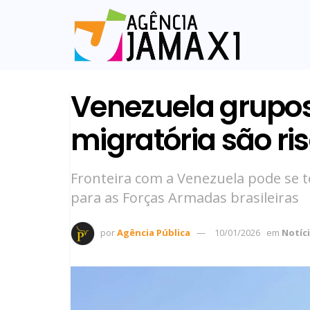
Venezuela grupo
migratória são ris
Fronteira com a Venezuela pode se t
para as Forças Armadas brasileiras
por
Agência Pública
10/01/2026
em
Notíc