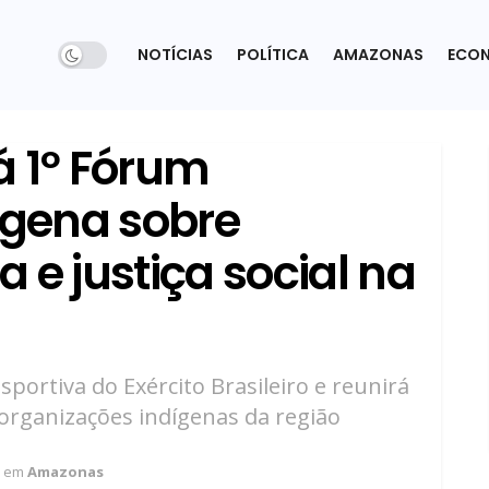
NOTÍCIAS
POLÍTICA
AMAZONAS
ECO
á 1º Fórum
ígena sobre
 e justiça social na
portiva do Exército Brasileiro e reunirá
 organizações indígenas da região
em
Amazonas