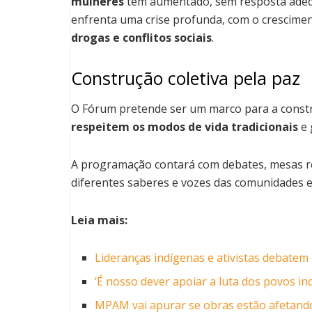
mulheres
têm aumentado, sem resposta adeq
enfrenta uma crise profunda, com o crescime
drogas e conflitos sociais
.
Construção coletiva pela paz
O Fórum pretende ser um marco para a const
respeitem os modos de vida tradicionais
e 
A programação contará com debates, mesas re
diferentes saberes e vozes das comunidades e
Leia mais:
Lideranças indígenas e ativistas debat
‘É nosso dever apoiar a luta dos povos in
MPAM vai apurar se obras estão afetand