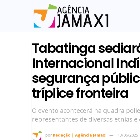
Tabatinga sediar
Internacional Ind
segurança pública
tríplice fronteira
O evento acontecerá na quadra polies
representantes de diversas etnias e
por
Redação | Agência Jamaxi
13/06/2025