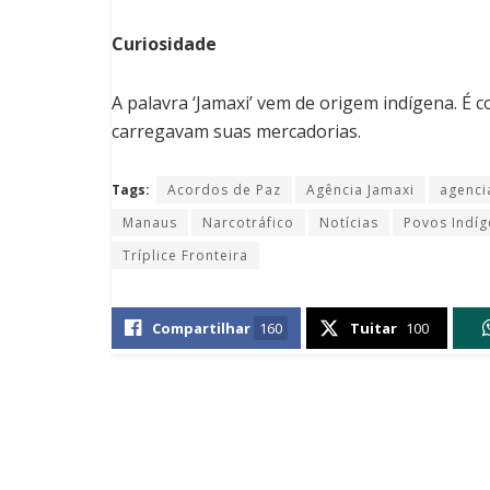
Curiosidade
A palavra ‘Jamaxi’ vem de origem indígena. É 
carregavam suas mercadorias.
Tags:
Acordos de Paz
Agência Jamaxi
agenci
Manaus
Narcotráfico
Notícias
Povos Indí
Tríplice Fronteira
Compartilhar
160
Tuitar
100