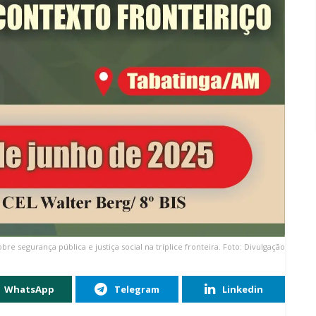
re segurança pública e justiça social na tríplice fronteira. Foto: Divulgação
WhatsApp
Telegram
Linkedin