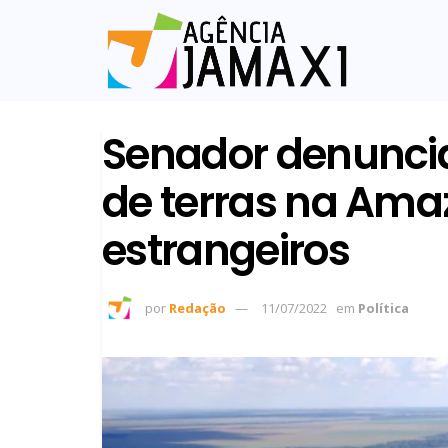
Senador denunc
de terras na Ama
estrangeiros
por
Redação
11/07/2022
em
Política