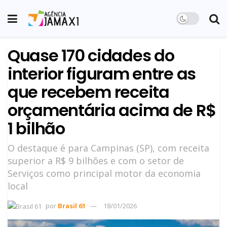
Quase 170 cidades do
interior figuram entre as
que recebem receita
orçamentária acima de R$
1 bilhão
O destaque é para Campinas (SP), com receita
superior a R$ 9 bilhões e com o setor de
Serviços como principal motor da economia
local
por
Brasil 61
18/01/2026