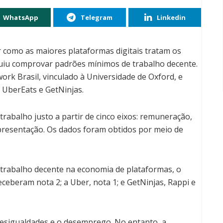
WhatsApp
Telegram
Linkedin
ar como as maiores plataformas digitais tratam os
iu comprovar padrões mínimos de trabalho decente.
work Brasil, vinculado à Universidade de Oxford, e
, UberEats e GetNinjas.
 trabalho justo a partir de cinco eixos: remuneração,
epresentação. Os dados foram obtidos por meio de
r trabalho decente na economia de plataformas, o
receberam nota 2; a Uber, nota 1; e GetNinjas, Rappi e
desigualdades e o desemprego. No entanto, a