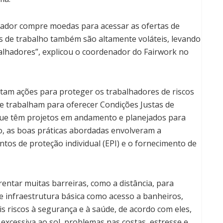
hador compre moedas para acessar as ofertas de
as de trabalho também são altamente voláteis, levando
alhadores”, explicou o coordenador do Fairwork no
tam ações para proteger os trabalhadores de riscos
ue trabalham para oferecer Condições Justas de
 que têm projetos em andamento e planejados para
do, as boas práticas abordadas envolveram a
tos de proteção individual (EPI) e o fornecimento de
ntar muitas barreiras, como a distância, para
de infraestrutura básica como acesso a banheiros,
is riscos à segurança e à saúde, de acordo com eles,
o excessiva ao sol, problemas nas costas, estresse e