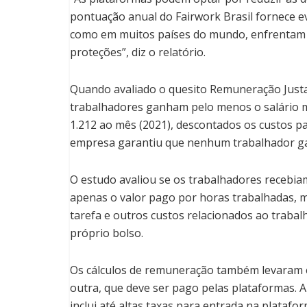
pontuação anual do Fairwork Brasil fornece e
como em muitos países do mundo, enfrentam c
proteções”, diz o relatório.
Quando avaliado o quesito Remuneração Justa
trabalhadores ganham pelo menos o salário mí
1.212 ao mês (2021), descontados os custos pa
empresa garantiu que nenhum trabalhador ga
O estudo avaliou se os trabalhadores recebia
apenas o valor pago por horas trabalhadas, 
tarefa e outros custos relacionados ao traba
próprio bolso.
Os cálculos de remuneração também levaram e
outra, que deve ser pago pelas plataformas. A 
inclui até altas taxas para entrada na platafor