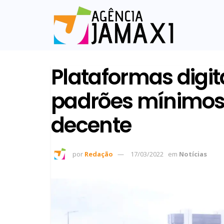
Plataformas dig
padrões mínimos 
decente
por
Redação
17/03/2022
em
Notícias