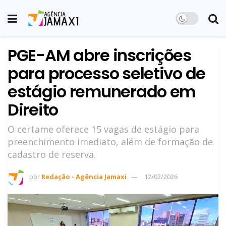
PGE-AM abre inscrições
para processo seletivo de
estágio remunerado em
Direito
O certame oferece 15 vagas de estágio para
preenchimento imediato, além de formação de
cadastro de reserva.
por
Redação - Agência Jamaxi
12/02/2026