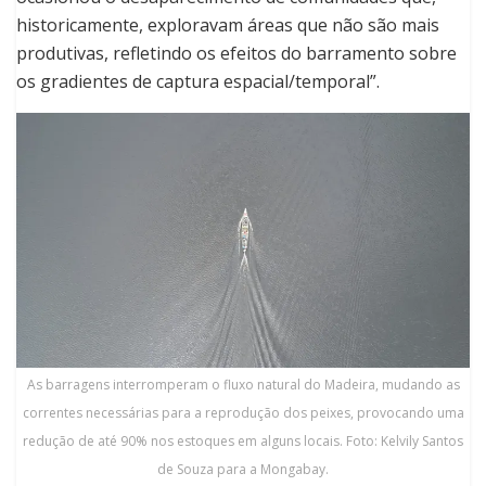
historicamente, exploravam áreas que não são mais
produtivas, refletindo os efeitos do barramento sobre
os gradientes de captura espacial/temporal”.
As barragens interromperam o fluxo natural do Madeira, mudando as
correntes necessárias para a reprodução dos peixes, provocando uma
redução de até 90% nos estoques em alguns locais. Foto: Kelvily Santos
de Souza para a Mongabay.