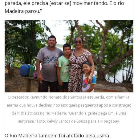
parada, ele precisa [estar se] movimentando. E o rio
Madeira parou.”
O pescador Raimundo Nonato dos Santos (à esquerda, com a família)
afirma que houve declínio nos estoques pesqueiros após a construção
de hidrelétricas no rio Madeira. “Quando a gente pega um, é uma
surpresa.” Foto: Kelvily Santos de Souza para a Mongabay.
O Rio Madeira também foi afetado pela usina