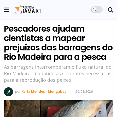
Pescadores ajudam
cientistas a mapear
prejuízos das barragens do
Rio Madeira para a pesca
As barragens interromperam o fluxo natural do
Rio Madeira, mudando as correntes necessárias
para a reprodução dos peixes
por
Karla Mendes - Mongabay
20/01/2026