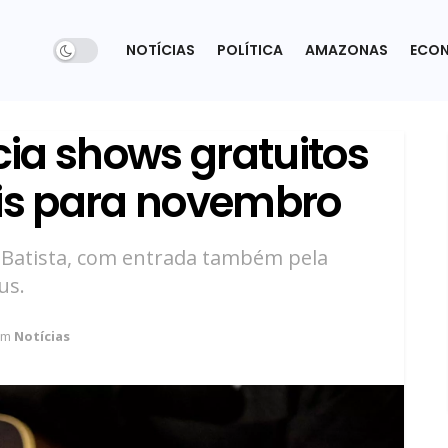
NOTÍCIAS
POLÍTICA
AMAZONAS
ECO
ia shows gratuitos
ais para novembro
a Batista, com entrada também pela
us.
em
Notícias