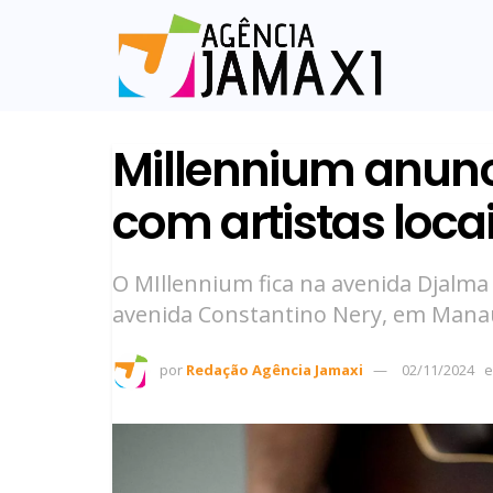
Millennium anunc
com artistas loc
O MIllennium fica na avenida Djalm
avenida Constantino Nery, em Mana
por
Redação Agência Jamaxi
02/11/2024