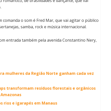
 romântico, de brasilidades e dançante, que vai
.
m comanda o som é Fred Mar, que vai agitar o público
sertanejas, samba, rock e música internacional.
 com entrada também pela avenida Constantino Nery,
ara mulheres da Região Norte ganham cada vez
ps transformam resíduos florestais e orgânicos
o Amazonas
os rios e igarapés em Manaus