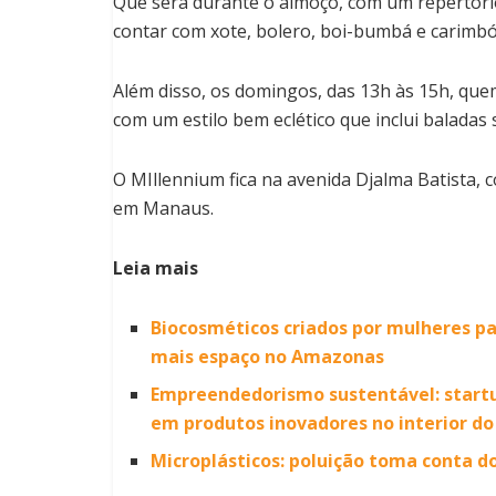
Que será durante o almoço, com um repertório
contar com xote, bolero, boi-bumbá e carimbó
Além disso, os domingos, das 13h às 15h, que
com um estilo bem eclético que inclui baladas 
O MIllennium fica na avenida Djalma Batista,
em Manaus.
Leia mais
Biocosméticos criados por mulheres p
mais espaço no Amazonas
Empreendedorismo sustentável: startu
em produtos inovadores no interior d
Microplásticos: poluição toma conta d