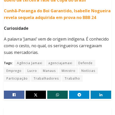
duelo da terceira fase da Copa do Brasil
Cunhã-Poranga do Boi Garantido, Isabelle Nogueira
revela sequela adquirida em prova no BBB 24
Curiosidade
A palavra ‘Jamaxi’ vem de origem indígena. É conhecido
como o cesto, no qual, os seringueiros carregavam
suas mercadorias.
Tags:
Agência Jamaxi
agenciajamaxi
Defende
Emprego
Lucro
Manaus
Ministro
Notícias
Participação
Trabalhadores
Trabalho