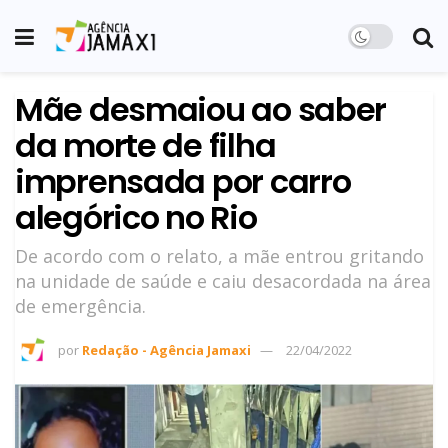
Mãe desmaiou ao saber
da morte de filha
imprensada por carro
alegórico no Rio
De acordo com o relato, a mãe entrou gritando
na unidade de saúde e caiu desacordada na área
de emergência.
por
Redação - Agência Jamaxi
22/04/2022