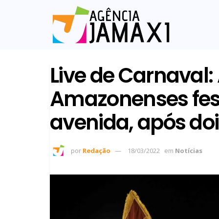
Live de Carnaval: 
Amazonenses fes
avenida, após d
por
Redação
18/03/2022
em
Notícias